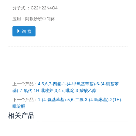
分子式.：C22H22N4O4
应用：阿哌沙班中间体
询 盘
上一个产品：
4,5,6,7-四氢-1-(4-甲氧基苯基)-6-(4-硝基苯
基)-7-氧代-1H-吡唑并[3,4-c]吡啶-3-羧酸乙酯
下一个产品：
1-(4-氨基苯基)-5,6-二氢-3-(4-吗啉基)-2(1H)-
吡啶酮
相关产品