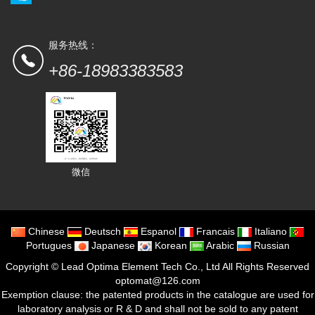
服务热线：
+86-18983383583
微信
Chinese
Deutsch
Espanol
Francais
Italiano
Portugues
Japanese
Korean
Arabic
Russian
Copyright ©
Lead Optima Element Tech Co., Ltd
All Rights Reserved
optomat@126.com
Exemption clause: the patented products in the catalogue are used for
laboratory analysis or R & D and shall not be sold to any patent