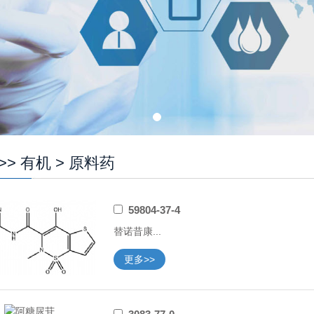
>>
有机
>
原料药
59804-37-4
替诺昔康...
更多>>